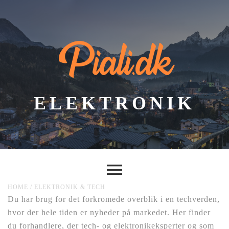
Piali.dk
ELEKTRONIK
HOME
/
ELEKTRONIK & TECH
Du har brug for det forkromede overblik i en techverden,
hvor der hele tiden er nyheder på markedet. Her finder
du forhandlere, der tech- og elektronikeksperter og som