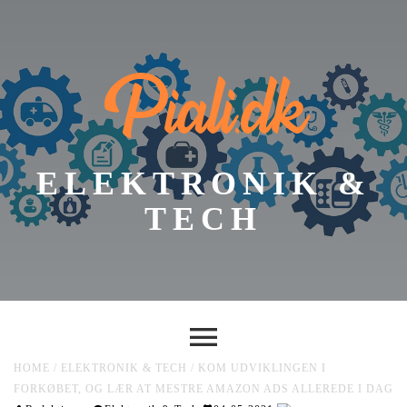
Piali.dk
ELEKTRONIK &
TECH
HOME
/
ELEKTRONIK & TECH
/
KOM UDVIKLINGEN I
FORKØBET, OG LÆR AT MESTRE AMAZON ADS ALLEREDE I DAG