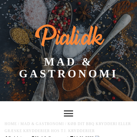
Piali.dk
MAD &
GASTRONOMI
HOME
/
MAD & GASTRONOMI
/
KØB DIT BBQ KRYDDERI ELLER
GRÆSKE KRYDDERIER HOS T.I. KRYDDERIER