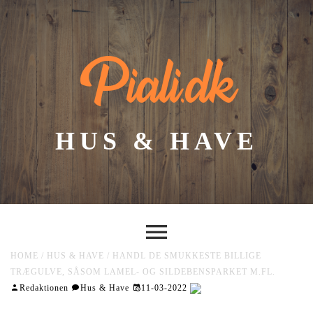
Piali.dk
HUS & HAVE
HOME
/
HUS & HAVE
/
HANDL DE SMUKKESTE BILLIGE
TRÆGULVE, SÅSOM LAMEL- OG SILDEBENSPARKET M.FL.
Redaktionen
Hus & Have
11-03-2022