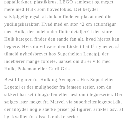
paptallerkner, plastikkrus, LEGO samlesæt og meget
mere med Hulk som hovedfokus. Det betyder
selvfølgelig også, at du kan finde en plakat med din
yndlingskarakter. Hvad med en stor 42 cm actionfigur
med Hulk, der indeholder flotte detaljer? I den store
Hulk kategori finder den sande fan alt, hvad hjertet kan
begære. Hvis du vil være den første til at få nyheder, så
tilmeld nyhedsbrevet hos Superhelten Legetøj, der
indebærer mange fordele, uanset om du er vild med
Hulk, Pokemon eller Gurli Gris.
Bestil figurer fra Hulk og Avengers. Hos Superhelten
Legetøj er der muligheder fra famøse serier, som du
sikkert har set i biografen eller læst om i tegneserier. Der
sælges især meget fra Marvel via superheltenlegetoej.dk,
der tilbyder nogle stærke priser på figurer, artikler osv. af
høj kvalitet fra disse ikoniske serier.