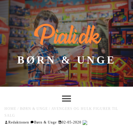
Piali.dk
BØRN & UNGE
HOME
/
BØRN & UNGE
/
AVENGERS OG HULK FIGURER TIL
SALG
Redaktionen
Børn & Unge
02-05-2020